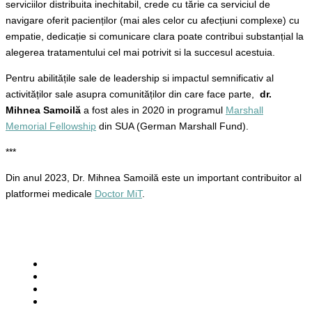
serviciilor distribuita inechitabil, crede cu tărie ca serviciul de
navigare oferit pacienților (mai ales celor cu afecțiuni complexe) cu
empatie, dedicație si comunicare clara poate contribui substanțial la
alegerea tratamentului cel mai potrivit si la succesul acestuia.
Pentru abilitățile sale de leadership si impactul semnificativ al
activităților sale asupra comunităților din care face parte,
dr.
Mihnea Samoilă
a fost ales in 2020 in programul
Marshall
Memorial Fellowship
din SUA (German Marshall Fund).
***
Din anul 2023, Dr. Mihnea Samoilă este un important contribuitor al
platformei medicale
Doctor MiT
.
SPECIALITĂȚI
TERAPII SPECIALE
DESPRE NOI
VARIANTE DE PLATĂ