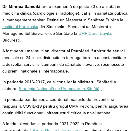
Dr. Mihnea Samoilă
are o experiență de peste 20 de ani atât in
medicina clinica (cardiologie si radiologie), cat și în sănătate publica
si management sanitar. Deține un Masterat in Sănătate Publica la
Institutul Karolinska
din Stockholm, Suedia si un Masterat in
Managementul Serviciilor de Sănătate la
UMF Carol Davila
,
București.
A fost pentru mai mulți ani director al PetroMed, furnizor de servicii
medicale cu 24 clinici distribuite in întreaga tara. In aceasta calitate
a dezvoltat servicii si campanii de sănătate inovative, recunoscute
cu premii naționale si internaționale.
In perioada 2016-2017, ca si consilier la Ministerul Sănătății a
elaborat
Strategia Națională de Promovare a Sănătății
.
In perioada pandemiei, a coordonat masurile de prevenție si
răspuns la COVID-19 pentru grupul OMV Petrom, pentru asigurarea
continuității funcționarii infrastructurii critice la nivel național.
A fondat si condus in perioada 2021-2022 in România
reprezentanta
Teladoc Health International
, una dintre cele mai mari