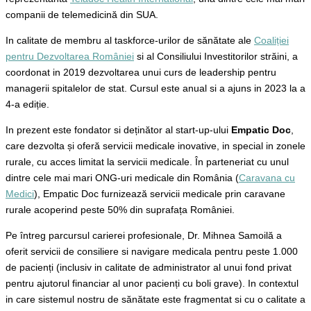
companii de telemedicină din SUA.
In calitate de membru al taskforce-urilor de sănătate ale
Coaliției
pentru Dezvoltarea României
si al Consiliului Investitorilor străini, a
coordonat in 2019 dezvoltarea unui curs de leadership pentru
managerii spitalelor de stat. Cursul este anual si a ajuns in 2023 la a
4-a ediție.
In prezent este fondator si deținător al start-up-ului
Empatic Doc
,
care dezvolta și oferă servicii medicale inovative, in special in zonele
rurale, cu acces limitat la servicii medicale. În parteneriat cu unul
dintre cele mai mari ONG-uri medicale din România (
Caravana cu
Medici
), Empatic Doc furnizează servicii medicale prin caravane
rurale acoperind peste 50% din suprafața României.
Pe întreg parcursul carierei profesionale, Dr. Mihnea Samoilă a
oferit servicii de consiliere si navigare medicala pentru peste 1.000
de pacienți (inclusiv in calitate de administrator al unui fond privat
pentru ajutorul financiar al unor pacienți cu boli grave). In contextul
in care sistemul nostru de sănătate este fragmentat si cu o calitate a