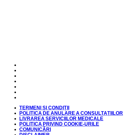
TERMENI ȘI CONDIȚII
POLITICA DE ANULARE A CONSULTAȚIILOR
LIVRAREA SERVICIILOR MEDICALE
POLITICA PRIVIND COOKIE-URILE
COMUNICĂRI
DISCLAIMER
DECLARAȚIE DE CONFIDENȚIALITATE
TERMENI ȘI CONDIȚII
POLITICA DE ANULARE A CONSULTAȚIILOR
LIVRAREA SERVICIILOR MEDICALE
POLITICA PRIVIND COOKIE-URILE
COMUNICĂRI
DISCLAIMER